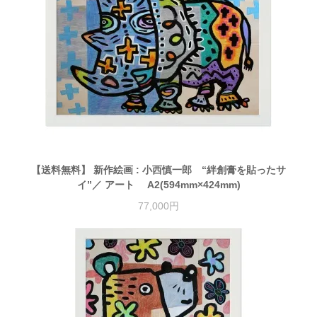
【送料無料】 新作絵画 : 小西慎一郎 “絆創膏を貼ったサ
イ”／ アート A2(594mm×424mm)
77,000円