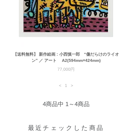
【送料無料】 新作絵画 : 小西慎一郎 “傷だらけのライオ
ン” ／ アート A2(594mm×424mm)
77,000円
<
1
>
4商品中 1～4商品
最近チェックした商品