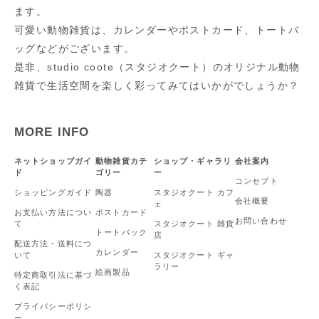
ます。
可愛い動物雑貨は、カレンダーやポストカード、トートバ
ッグなどがございます。
是非、studio coote（スタジオクート）のオリジナル動物
雑貨で生活空間を楽しく彩ってみてはいかがでしょうか？
MORE INFO
ネットショップガイ
動物雑貨カテ
ショップ・ギャラリ
会社案内
ド
ゴリー
ー
コンセプト
ショッピングガイド
陶器
スタジオクート カフ
会社概要
ェ
お支払い方法につい
ポストカード
お問い合わせ
て
スタジオクート 雑貨
トートバック
店
配送方法・送料につ
カレンダー
いて
スタジオクート ギャ
ラリー
絵画製品
特定商取引法に基づ
く表記
プライバシーポリシ
ー