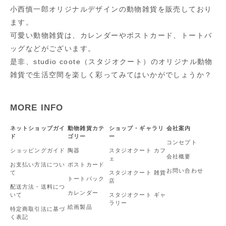
小西慎一郎オリジナルデザインの動物雑貨を販売しており
ます。
可愛い動物雑貨は、カレンダーやポストカード、トートバ
ッグなどがございます。
是非、studio coote（スタジオクート）のオリジナル動物
雑貨で生活空間を楽しく彩ってみてはいかがでしょうか？
MORE INFO
ネットショップガイ
動物雑貨カテ
ショップ・ギャラリ
会社案内
ド
ゴリー
ー
コンセプト
ショッピングガイド
陶器
スタジオクート カフ
会社概要
ェ
お支払い方法につい
ポストカード
お問い合わせ
て
スタジオクート 雑貨
トートバック
店
配送方法・送料につ
カレンダー
いて
スタジオクート ギャ
ラリー
絵画製品
特定商取引法に基づ
く表記