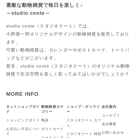
素敵な動物雑貨で毎日を楽しく♪
～studio coote～
studio coote（スタジオクート）では、
小西慎一郎オリジナルデザインの動物雑貨を販売しており
ます。
可愛い動物雑貨は、カレンダーやポストカード、トートバ
ッグなどがございます。
是非、studio coote（スタジオクート）のオリジナル動物
雑貨で生活空間を楽しく彩ってみてはいかがでしょうか？
MORE INFO
ネットショップガイ
動物雑貨カテ
ショップ・ギャラリ
会社案内
ド
ゴリー
ー
コンセプト
ショッピングガイド
陶器
スタジオクート カフ
会社概要
ェ
お支払い方法につい
ポストカード
お問い合わせ
て
スタジオクート 雑貨
トートバック