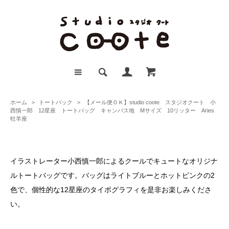
ホーム
>
トートバック
>
【メール便ＯＫ】studio coote スタジオクート 小
西慎一郎 12星座 トートバッグ キャンバス地 Mサイズ 10リッター Aries
牡羊座
イラストレーター小西慎一郎によるクールでキュートなオリジナ
ルトートバッグです。バッグはライトブルーとホットピンクの2
色で、個性的な12星座のタイポグラフィを是非お楽しみくださ
い。